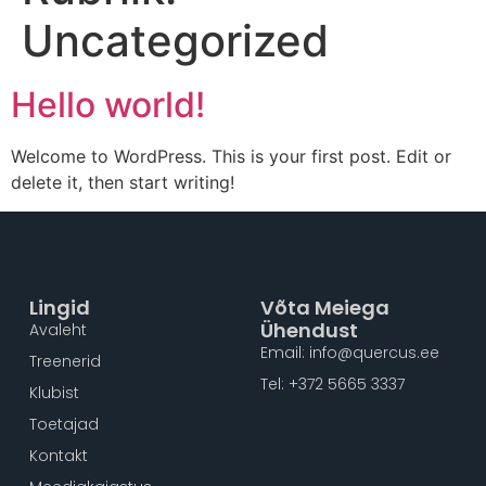
Uncategorized
Hello world!
Welcome to WordPress. This is your first post. Edit or
delete it, then start writing!
Lingid
Võta Meiega
Ühendust
Avaleht
Email: info@quercus.ee
Treenerid
Tel: +372 5665 3337
Klubist
Toetajad
Kontakt